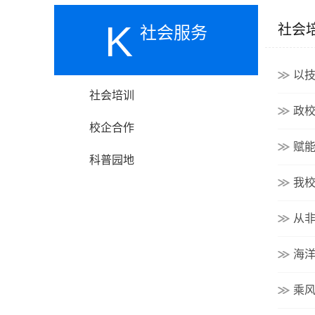
K
社会
社会服务
以技
社会培训
政校
校企合作
赋能
科普园地
我
从
海
乘